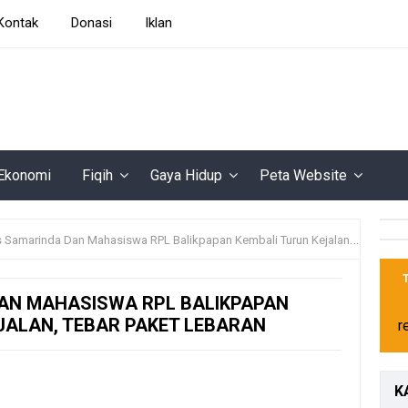
Kontak
Donasi
Iklan
Ekonomi
Fiqih
Gaya Hidup
Peta Website
Samarinda Dan Mahasiswa RPL Balikpapan Kembali Turun Kejalan, Tebar Paket Lebaran
AN MAHASISWA RPL BALIKPAPAN
JALAN, TEBAR PAKET LEBARAN
r
K