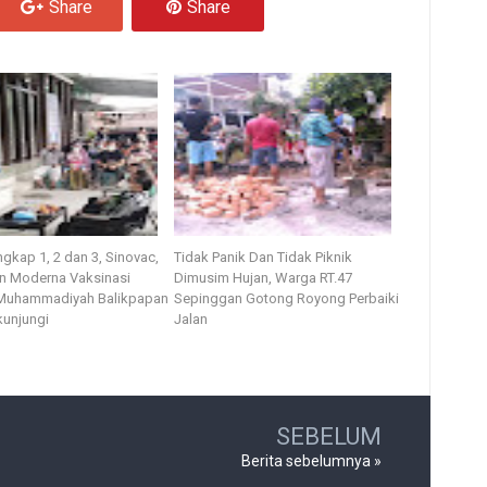
Share
Share
gkap 1, 2 dan 3, Sinovac,
Tidak Panik Dan Tidak Piknik
an Moderna Vaksinasi
Dimusim Hujan, Warga RT.47
Muhammadiyah Balikpapan
Sepinggan Gotong Royong Perbaiki
kunjungi
Jalan
SEBELUM
Berita sebelumnya »