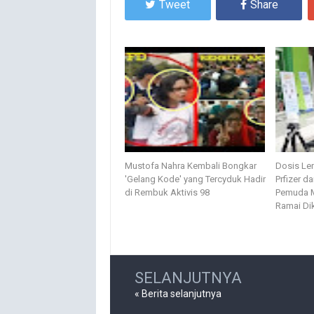
Tweet
Share
Mustofa Nahra Kembali Bongkar
Dosis Len
'Gelang Kode' yang Tercyduk Hadir
Prfizer d
di Rembuk Aktivis 98
Pemuda 
Ramai Di
SELANJUTNYA
« Berita selanjutnya