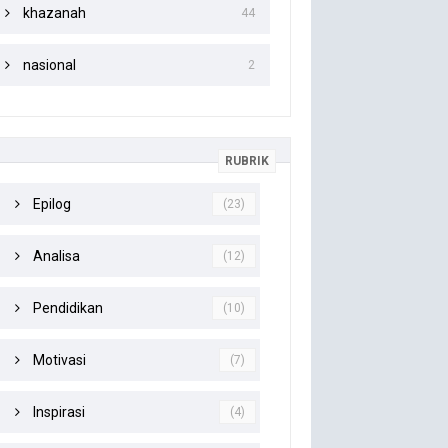
khazanah
44
nasional
2
RUBRIK
Epilog
(23)
Analisa
(12)
Pendidikan
(10)
Motivasi
(7)
Inspirasi
(4)