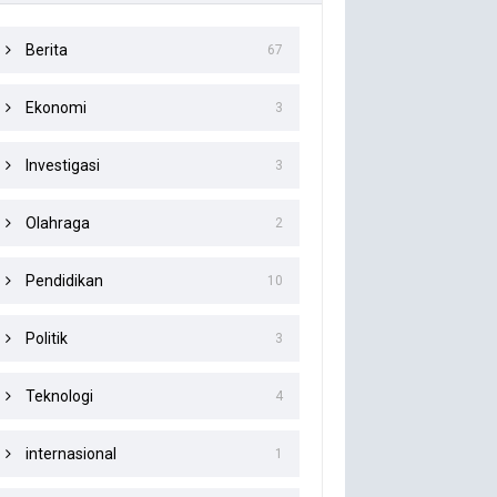
Berita
67
Ekonomi
3
Investigasi
3
Olahraga
2
Pendidikan
10
Politik
3
Teknologi
4
internasional
1