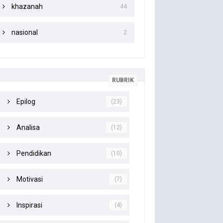
khazanah
44
nasional
2
RUBRIK
Epilog
(23)
Analisa
(12)
Pendidikan
(10)
Motivasi
(7)
Inspirasi
(4)