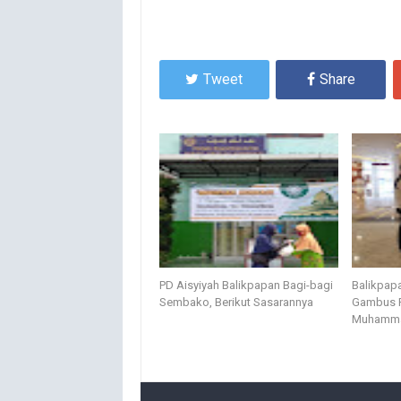
Tweet
Share
PD Aisyiyah Balikpapan Bagi-bagi
Balikpapa
Sembako, Berikut Sasarannya
Gambus R
Muhammad