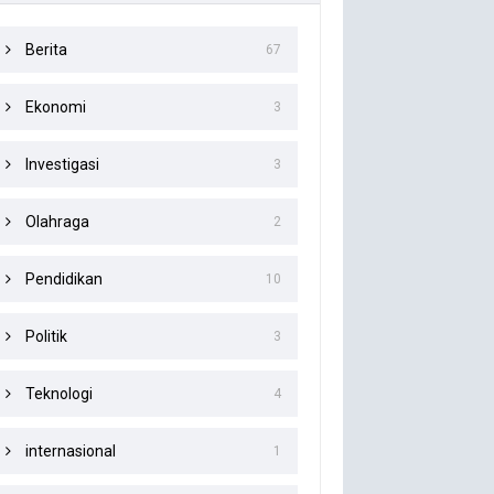
Berita
67
Ekonomi
3
Investigasi
3
Olahraga
2
Pendidikan
10
Politik
3
Teknologi
4
internasional
1