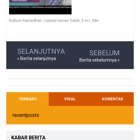
Kultum Ramadhan: Ustadz Isman Saleh, S.H.I., MH
SELANJUTNYA
SEBELUM
« Berita selanjutnya
Berita sebelumnya »
TERBARU
VIRAL
KOMENTAR
recentposts
KABAR
BERITA