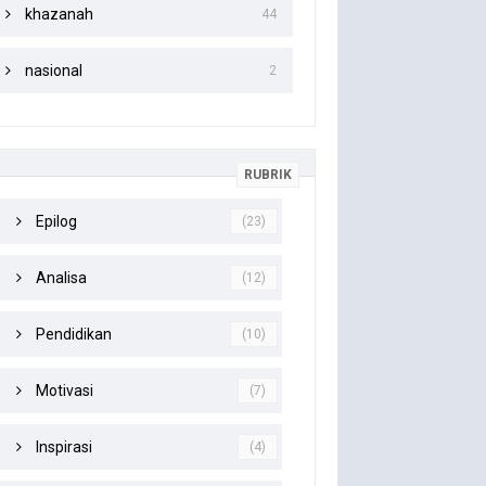
khazanah
44
nasional
2
RUBRIK
Epilog
(23)
Analisa
(12)
Pendidikan
(10)
Motivasi
(7)
Inspirasi
(4)