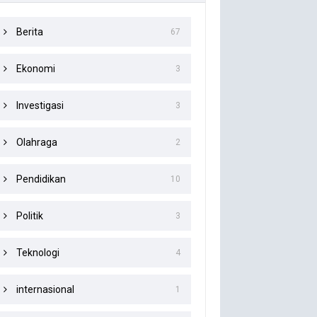
Berita
67
Ekonomi
3
Investigasi
3
Olahraga
2
Pendidikan
10
Politik
3
Teknologi
4
internasional
1