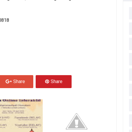
 0818
Share
Share