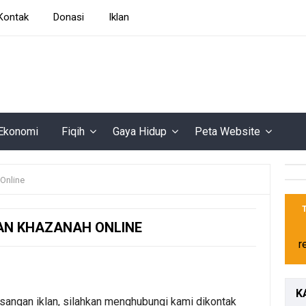
Kontak
Donasi
Iklan
Ekonomi
Fiqih
Gaya Hidup
Peta Website
Online
N KHAZANAH ONLINE
r
K
angan iklan, silahkan menghubungi kami dikontak